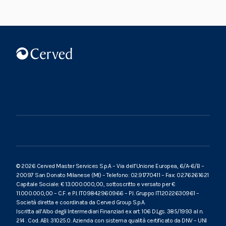
© 2026 Cerved Master Services S.p.A – Via dell’Unione Europea, 6/A-6/B –
20097 San Donato Milanese (MI) – Telefono: 02.91770411 – Fax: 02.76261621
Capitale Sociale: € 13.000.000,00, sottoscritto e versato per €
11.000.000,00 – C.F. e P.I. IT09842960966 – P.I. Gruppo IT12022630961 –
Società diretta e coordinata da Cerved Group S.p.A.
Iscritta all’Albo degli Intermediari Finanziari ex art. 106 D.Lgs. 385/1993 al n.
214 . Cod. ABI: 31025.0. Azienda con sistema qualità certificato da DNV – UNI